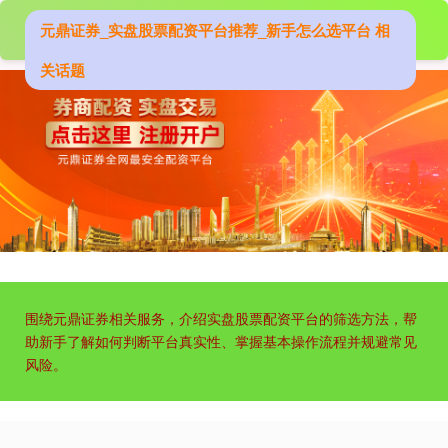
元鼎证券_实盘股票配资平台推荐_新手怎么选平台 相
关话题
沪深300
4694.44
+43.13
+0.93%
围绕元鼎证券相关服务，介绍实盘股票配资平台的筛选方法，帮
助新手了解如何判断平台真实性、掌握基本操作流程并规避常见
风险。
北证50
1134.24
+11.37
+1.01%