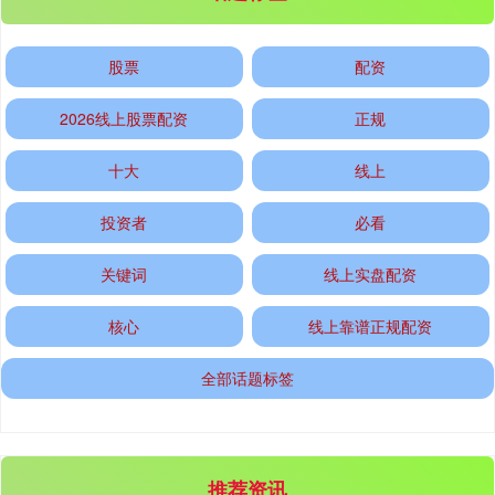
股票
配资
2026线上股票配资
正规
十大
线上
基金指数
投资者
必看
7242.10
+12.30
+0.17%
关键词
线上实盘配资
核心
线上靠谱正规配资
全部话题标签
国债指数
229.69
+0.10
+0.04%
推荐资讯