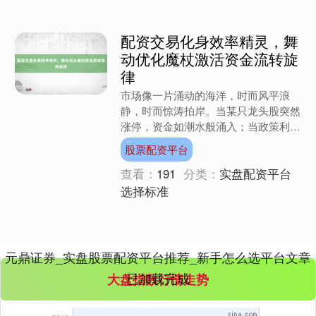
配资交易化身效率精灵，舞
动优化魔杖激活资金流转旋
律
创业板指
3563.12
+47.56
+1.35%
市场像一片涌动的海洋，时而风平浪
静，时而惊涛拍岸。当某只龙头股突然
涨停，资金如潮水般涌入；当政策利空
突袭，板块又像退潮的沙滩股票配资平
股票配资平台
台，留下一地凌乱的脚印。在....
查看：
191
分类：
实盘配资平台
选择标准
基金指数
7242.10
+12.30
+0.17%
元鼎证券_实盘股票配资平台推荐_新手怎么选平台文章
已加载完成
大盘指数行情走势