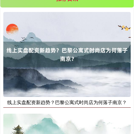
期指IC0
7877.80
+164.40
+2.13%
线上实盘配资新趋势？巴黎公寓式时尚店为何落子南京？