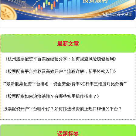
沪深300
4694.44
+43.13
+0.93%
最新文章
《杭州股票配资平台实操经验分享：如何规避风险稳健盈利》
北证50
《股票配资平台推荐及高效开户全流程详解，新手轻松入门》
1134.24
+11.37
+1.01%
**最新股票配资平台排名：资金安全/费率/杠杆率三维度对比分析**
《股票配资如何追涨杀跌？有哪些实用操作指南？》
股票配资开户平台哪个好？如何筛选出资质正规口碑佳的平台？
话题标签
创业板指
3563.12
+47.56
+1.35%