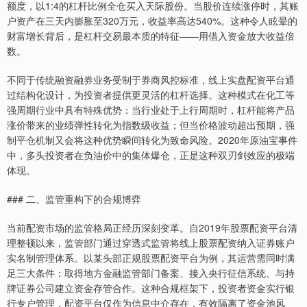
额度，以1:4的杠杆比例全仓买入天际股份。当股价连续涨停时，其账
户资产在三天内膨胀至320万元，收益率高达540%。这种令人眩晕的
财富增长背后，是杠杆交易最本质的特征——用借入资金放大收益倍
数。
不同于传统融资融券业务受制于券商风控标准，线上实盘配资平台通
过结构化设计，为投资者提供更灵活的杠杆选择。这种模式在化工等
强周期行业中具有特殊优势：当行业处于上行周期时，杠杆能将产品
涨价带来的业绩弹性转化为指数级收益；但当价格波动超出预期，强
制平仓机制又会将这种优势瞬间转化为致命风险。2020年原油宝事件
中，多头投资者在负油价中的集体爆仓，正是这种双刃剑效应的极端
体现。
### 二、监管重构下的合规博弈
当前配资市场的监管格局正经历深刻变革。自2019年股票配资平台清
理整顿以来，监管部门通过穿透式监管将线上股票配资纳入证券账户
实名制管理体系。以某头部正规股票配资平台为例，其运营需同时满
足三大条件：取得地方金融监管部门备案、接入央行征信系统、与持
牌证券公司建立资金存管合作。这种合规框架下，投资者资金实行银
行专户管理，配资平台仅作为信息中介存在，有效隔离了资金池风