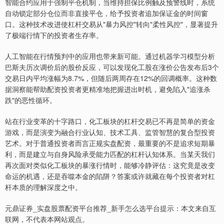
智能合约应用于强制平仓机制，当维持担保比例触及预警线时，系统
自动锁定部分仓位而非直接平仓，给予投资者追加保证金的时间窗
口。这种技术改进使杠杆交易从"暴力风控"转向"柔性风控"，显著提升
了极端行情下的投资者生存率。
人工智能在行情预判中的应用也带来新可能。通过机器学习模型分析
巴斯夫历次调价后的股价反应，可以发现化工股在涨价公告发布后3个
交易日内平均涨幅为8.7%，但随后两周存在12%的回调概率。这种数
据洞察能帮助配资投资者更精准地把握进出时机，避免陷入"追涨杀
跌"的恶性循环。
站在行业变革的十字路口，化工板块的杠杆交易已不再是简单的资金
游戏，而是演变为融合行业认知、技术工具、监管智慧的复合型投资
艺术。对于普通投资者而言正规实盘配资，最重要的不是追求短期暴
利，而是建立与自身风险承受能力匹配的杠杆认知体系。当某天我们
再次面对类似化工板块的暴涨行情时，能够冷静评估：这究竟是改变
命运的机遇，还是吞噬本金的陷阱？答案或许就藏在每个投资者对杠
杆本质的理解深度之中。
元鼎证券_实盘股票配资平台推荐_新手怎么选平台提示：本文来自互
联网，不代表本网站观点。