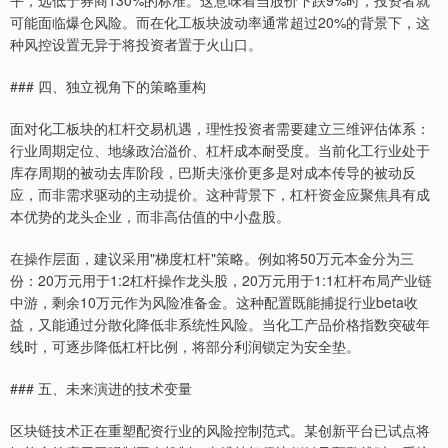
平，远低于券商130%的标准。这意味着当股价下跌9%时，投资者就
可能面临爆仓风险。而在化工板块波动率通常超过20%的背景下，这
种风控设置无异于将投资者置于火山口。
### 四、独立视角下的策略重构
面对化工板块的杠杆交易机遇，理性投资者需要建立三维评估体系：
行业周期定位、地缘政治溢价、杠杆成本耐受度。当前化工行业处于
库存周期的被动去库阶段，巴斯夫涨价更多是对成本传导的被动反
应，而非需求驱动的主动提价。这种背景下，杠杆资金应聚焦具有成
本优势的龙头企业，而非高估值的中小盘股。
在操作层面，建议采用"梯度杠杆"策略。例如将50万元本金分为三
份：20万元用于1:2杠杆操作龙头股，20万元用于1:1杠杆布局产业链
中游，剩余10万元作为风险准备金。这种配置既能捕捉行业beta收
益，又能通过分散化降低非系统性风险。当化工产品价格指数突破年
线时，可逐步降低杠杆比例，将部分利润锁定为安全垫。
### 五、未来演进的技术变量
区块链技术正在重塑配资行业的风险控制范式。某创新平台已试点将