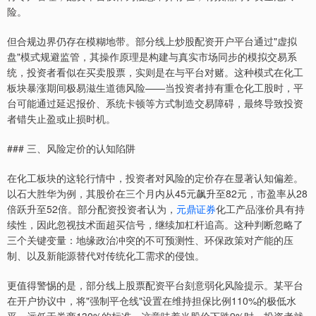
险。
但合规边界仍存在模糊地带。部分线上炒股配资开户平台通过"虚拟
盘"模式规避监管，其操作原理是构建与真实市场同步的模拟交易系
统，投资者看似在买卖股票，实则是在与平台对赌。这种模式在化工
板块暴涨期间极易滋生道德风险——当投资者持有重仓化工股时，平
台可能通过延迟报价、系统卡顿等方式制造交易障碍，最终导致投资
者错失止盈或止损时机。
### 三、风险定价的认知陷阱
在化工板块的这轮行情中，投资者对风险的定价存在显著认知偏差。
以石大胜华为例，其股价在三个月内从45元飙升至82元，市盈率从28
倍跃升至52倍。部分配资投资者认为，
元鼎证券
化工产品涨价具有持
续性，因此忽视技术面超买信号，继续加杠杆追高。这种判断忽略了
三个关键变量：地缘政治冲突的不可预测性、环保政策对产能的压
制、以及新能源替代对传统化工需求的侵蚀。
更值得警惕的是，部分线上股票配资平台刻意弱化风险提示。某平台
在开户协议中，将"强制平仓线"设置在维持担保比例110%的极低水