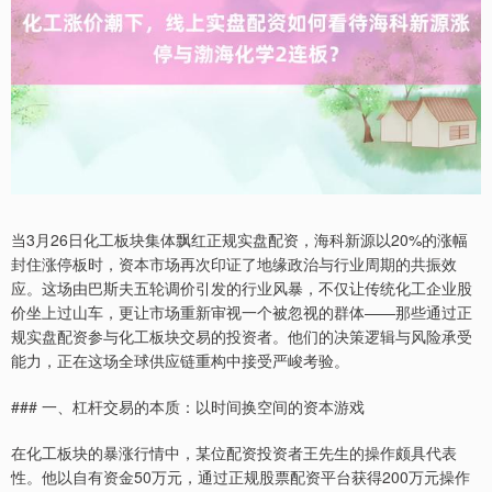
当3月26日化工板块集体飘红正规实盘配资，海科新源以20%的涨幅
封住涨停板时，资本市场再次印证了地缘政治与行业周期的共振效
应。这场由巴斯夫五轮调价引发的行业风暴，不仅让传统化工企业股
价坐上过山车，更让市场重新审视一个被忽视的群体——那些通过正
规实盘配资参与化工板块交易的投资者。他们的决策逻辑与风险承受
能力，正在这场全球供应链重构中接受严峻考验。
### 一、杠杆交易的本质：以时间换空间的资本游戏
在化工板块的暴涨行情中，某位配资投资者王先生的操作颇具代表
性。他以自有资金50万元，通过正规股票配资平台获得200万元操作