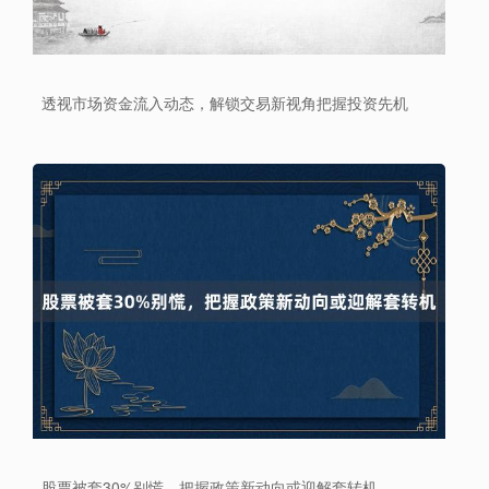
上证综指
3940.04
+39.68
+1.02%
透视市场资金流入动态，解锁交易新视角把握投资先机
深证成指
14311.01
+200.89
+1.42%
股票被套30%别慌，把握政策新动向或迎解套转机