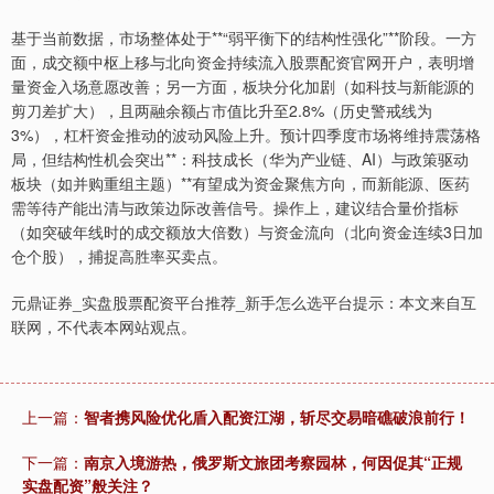
基于当前数据，市场整体处于**“弱平衡下的结构性强化”**阶段。一方
面，成交额中枢上移与北向资金持续流入股票配资官网开户，表明增
量资金入场意愿改善；另一方面，板块分化加剧（如科技与新能源的
剪刀差扩大），且两融余额占市值比升至2.8%（历史警戒线为
3%），杠杆资金推动的波动风险上升。预计四季度市场将维持震荡格
局，但结构性机会突出**：科技成长（华为产业链、AI）与政策驱动
板块（如并购重组主题）**有望成为资金聚焦方向，而新能源、医药
需等待产能出清与政策边际改善信号。操作上，建议结合量价指标
（如突破年线时的成交额放大倍数）与资金流向（北向资金连续3日加
仓个股），捕捉高胜率买卖点。
元鼎证券_实盘股票配资平台推荐_新手怎么选平台提示：本文来自互
联网，不代表本网站观点。
上一篇：
智者携风险优化盾入配资江湖，斩尽交易暗礁破浪前行！
下一篇：
南京入境游热，俄罗斯文旅团考察园林，何因促其“正规
实盘配资”般关注？