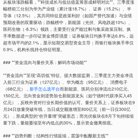
从板块涨跌幅看，**科技成长与低估值蓝筹形成鲜明对比**。三季度涨
幅榜前三分别为华为产业链（累计涨18.7%）、证券（15.2%）、半
导体（12.5%），其共同特征是政策利好（如国产替代加速）与业绩
预期改善的双重驱动；跌幅榜中，新能源（光伏、风电跌超10%）、
医药生物（-8.3%）领跌，主要受行业产能过剩与集采政策压制。换
手率数据进一步印证资金博弈强度：证券板块日均换手率达6.8%，远
超市场平均的2.1%，显示短期交易型资金主导；而银行板块换手率仅
0.9%，机构长线持仓特征明显。
### **资金流向与量价关系：解码市场动能**
**资金流向**呈现“高切低”特征。据大数据监测，三季度主力资金净流
入前三行业为证券（127亿元）、华为概念（95亿元）、消费电子
（68亿元），
新手怎么选平台
而新能源、医药分别净流出210亿元、
150亿元。北向资金则逆势加仓新能源龙头（如宁德时代获净买入45
亿元），反映外资对行业长期价值的认可。量价关系上，证券板块在9
月24日放量突破年线，当日成交额激增至800亿元（前一日仅300亿
元），形成典型的“价升量增”突破形态；而光伏板块在8月下旬持续缩
量下跌，量能萎缩至年内低点的30%，显示资金撤离彻底。
### **趋势判断：结构性行情延续，震荡中酝酿新主线**