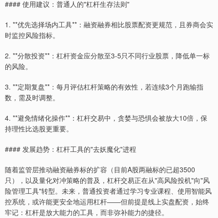
#### 使用建议：普通人的"杠杆生存法则"
1. **优先选择场内工具**：融资融券相比股票配资更规范，且券商会实
时监控风险指标。
2. **分散投资**：杠杆资金应分散至3-5只不同行业股票，降低单一标
的风险。
3. **定期复盘**：每月评估杠杆策略的有效性，若连续3个月跑输指
数，需及时调整。
4. **避免情绪化操作**：杠杆交易中，贪婪与恐惧会被放大10倍，保
持理性比选股更重要。
#### 发展趋势：杠杆工具的"去妖魔化"进程
随着监管层推动融资融券标的扩容（目前A股两融标的已超3500
只），以及量化对冲策略的普及，杠杆交易正在从"高风险投机"向"风
险管理工具"转型。未来，普通投资者通过学习专业课程、使用智能风
控系统，或许能更安全地运用杠杆——但前提是线上实盘配资，始终
牢记：杠杆是放大能力的工具，而非弥补能力的捷径。