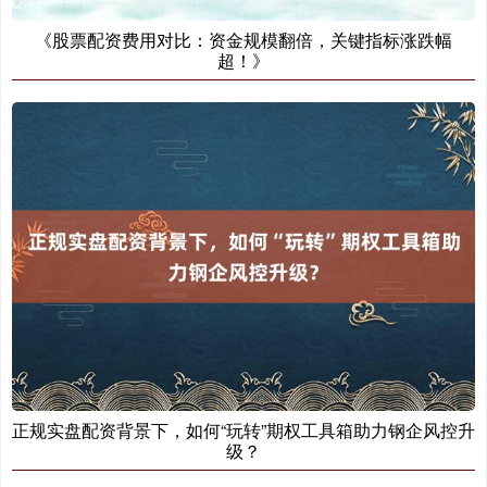
《股票配资费用对比：资金规模翻倍，关键指标涨跌幅
基金指数
7229.80
-1.63
-0.02%
超！》
国债指数
229.59
-0.00
0.00%
正规实盘配资背景下，如何“玩转”期权工具箱助力钢企风控升
级？