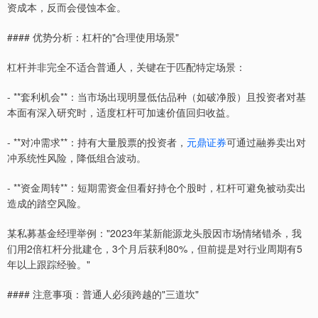
资成本，反而会侵蚀本金。
#### 优势分析：杠杆的"合理使用场景"
杠杆并非完全不适合普通人，关键在于匹配特定场景：
- **套利机会**：当市场出现明显低估品种（如破净股）且投资者对基
本面有深入研究时，适度杠杆可加速价值回归收益。
- **对冲需求**：持有大量股票的投资者，
元鼎证券
可通过融券卖出对
冲系统性风险，降低组合波动。
- **资金周转**：短期需资金但看好持仓个股时，杠杆可避免被动卖出
造成的踏空风险。
某私募基金经理举例："2023年某新能源龙头股因市场情绪错杀，我
们用2倍杠杆分批建仓，3个月后获利80%，但前提是对行业周期有5
年以上跟踪经验。"
#### 注意事项：普通人必须跨越的"三道坎"