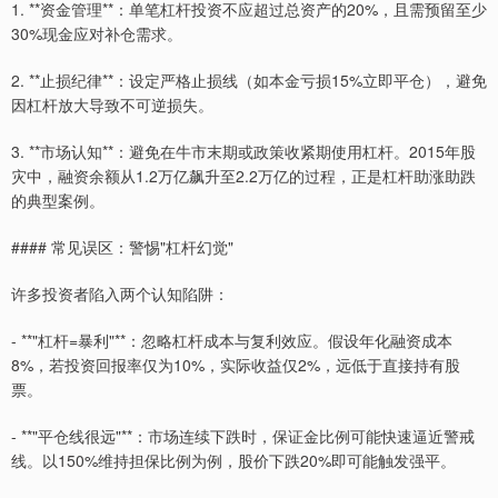
1. **资金管理**：单笔杠杆投资不应超过总资产的20%，且需预留至少
30%现金应对补仓需求。
2. **止损纪律**：设定严格止损线（如本金亏损15%立即平仓），避免
因杠杆放大导致不可逆损失。
3. **市场认知**：避免在牛市末期或政策收紧期使用杠杆。2015年股
灾中，融资余额从1.2万亿飙升至2.2万亿的过程，正是杠杆助涨助跌
的典型案例。
#### 常见误区：警惕"杠杆幻觉"
许多投资者陷入两个认知陷阱：
- **"杠杆=暴利"**：忽略杠杆成本与复利效应。假设年化融资成本
8%，若投资回报率仅为10%，实际收益仅2%，远低于直接持有股
票。
- **"平仓线很远"**：市场连续下跌时，保证金比例可能快速逼近警戒
线。以150%维持担保比例为例，股价下跌20%即可能触发强平。