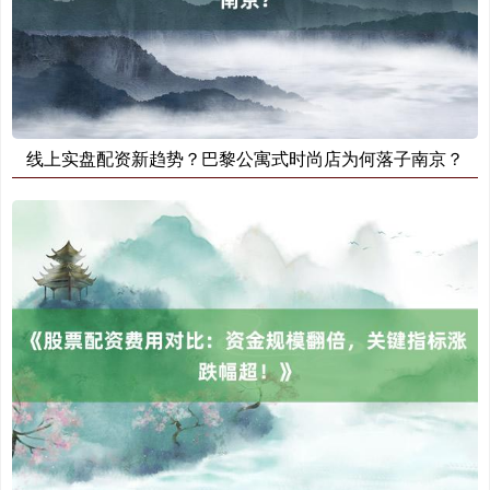
北证50
1122.88
+3.42
+0.30%
线上实盘配资新趋势？巴黎公寓式时尚店为何落子南京？
创业板指
3515.56
-19.58
-0.55%