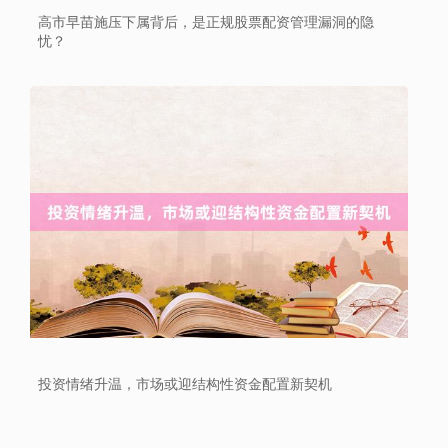
沪深300
4651.31
-6.85
-0.15%
高市早苗施压下属背后，是正规股票配资管理漏洞的隐
忧？
北证50
1122.88
+3.42
+0.30%
投资情绪升温，市场或迎结构性资金配置新契机
创业板指
3515.56
-19.58
-0.55%