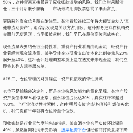
50%，这种背离直接暴露了应收账款激增的风险。我们当时果断清
仓，三个月后股价腰斩——市场最终用脚投票惩罚了纸面富贵。
更隐蔽的资金信号藏在附注里。某消费股连续三年将大额资金划入"其
他非流动资产"，追踪后发现是关联方占用款。这种财务把戏在机构资
金面前无所遁形，当季报披露时，我们早已在股价高位完成换仓。
现金流量表要结合行业特性看。重资产行业看自由现金流，轻资产行
业看经营现金流质量。某半导体企业研发支出资本化比例突然从20%
飙升至40%，这种会计处理调整本质上是在透支未来现金流，我们立
即将其列入观察黑名单。
### 二、仓位管理的财务锚点：资产负债表的弹性测试
仓位不是拍脑袋决定的，而是企业抗风险能力的量化呈现。某地产股
资产负债率85%看似正常，但永续债占比达30%，真实杠杆率超过
100%。当行业流动性收紧时，这种"明股实债"的结构直接引爆债务危
机，我们提前半年就将仓位降至个位数。
预收账款是行业景气度的先知指标。某白酒企业合同负债环比骤降
40%，虽然当期利润未受影响，
股票配资平台
但经销商打款意愿下降