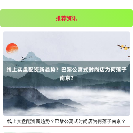
沪深300
4694.44
+43.13
+0.93%
推荐资讯
北证50
1134.24
+11.37
+1.01%
线上实盘配资新趋势？巴黎公寓式时尚店为何落子南京？