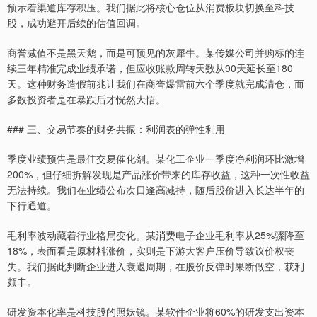
预示着渠道库存积压。我们据此将核心仓位从消费板块切换至科技
股，成功避开后续的估值回调。
商誉减值不是黑天鹅，而是可预见的灰犀牛。某传媒公司并购标的连
续三年精准完成业绩承诺，但应收账款周转天数从90天延长至180
天。这种财务造假前兆让我们在商誉爆雷前六个季度就完成清仓，而
多数投资者是在暴跌后才恍然大悟。
### 三、交易节奏的财务共振：利润表的弹性利用
季度业绩预告是最佳交易催化剂。某化工企业一季度净利润环比激增
200%，但仔细拆解发现是产品涨价带来的库存收益，这种一次性收益
无法持续。我们在业绩公布次日逢高减持，随后股价进入长达半年的
下行通道。
毛利率波动藏着行业格局变化。某消费电子企业毛利率从25%骤降至
18%，表面看是原材料涨价，实则是下游大客户压价导致议价权丧
失。我们据此判断企业进入衰退周期，在股价反弹时果断做空，获利
颇丰。
研发资本化率是科技股的照妖镜。某软件企业将60%的研发支出资本