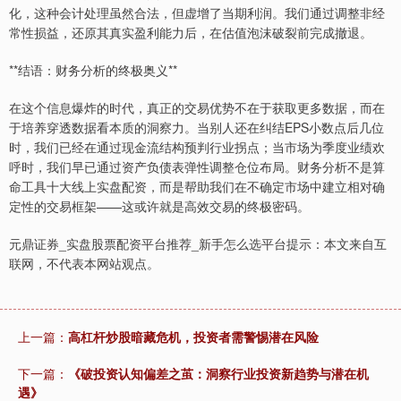
化，这种会计处理虽然合法，但虚增了当期利润。我们通过调整非经
常性损益，还原其真实盈利能力后，在估值泡沫破裂前完成撤退。
**结语：财务分析的终极奥义**
在这个信息爆炸的时代，真正的交易优势不在于获取更多数据，而在
于培养穿透数据看本质的洞察力。当别人还在纠结EPS小数点后几位
时，我们已经在通过现金流结构预判行业拐点；当市场为季度业绩欢
呼时，我们早已通过资产负债表弹性调整仓位布局。财务分析不是算
命工具十大线上实盘配资，而是帮助我们在不确定市场中建立相对确
定性的交易框架——这或许就是高效交易的终极密码。
元鼎证券_实盘股票配资平台推荐_新手怎么选平台提示：本文来自互
联网，不代表本网站观点。
上一篇：
高杠杆炒股暗藏危机，投资者需警惕潜在风险
下一篇：
《破投资认知偏差之茧：洞察行业投资新趋势与潜在机
遇》