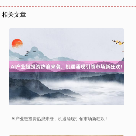
相关文章
上证综指
3940.04
+39.68
+1.02%
AI产业链投资热浪来袭，机遇涌现引领市场新狂欢！
深证成指
14311.01
+200.89
+1.42%