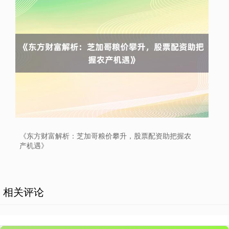
北证50
1134.24
+11.37
+1.01%
《东方财富解析：芝加哥粮价攀升，股票配资助把握农
产机遇》
创业板指
3563.12
+47.56
+1.35%
相关评论