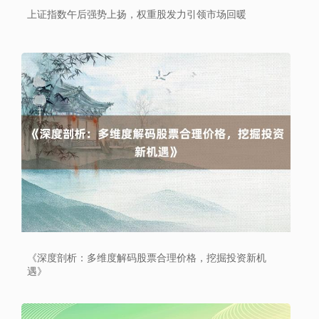
上证指数午后强势上扬，权重股发力引领市场回暖
深证成指
14311.01
+200.89
+1.42%
沪深300
4694.44
+43.13
+0.93%
《深度剖析：多维度解码股票合理价格，挖掘投资新机
遇》