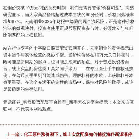
在铜价突破10万元/吨的历史时刻，我们更需要警惕"价格幻觉"。高盛
研究显示，当大宗商品价格超过成本曲线的90分位时，价格回落概率
增加67%。云南铜业2025年财报中隐藏的现金流风险，正是这种价格
泡沫的微观映射。投资者使用正规股票配资参与时，必须建立与杠杆
比例匹配的止损机制。
站在行业变革的十字路口股票配资官网开户，云南铜业的案例揭示出
资本运作与实体经营的微妙平衡。当沪铜价格在10万元关口徘徊时，
既可能是新周期的起点，也可能是泡沫的顶点。对于普通投资者而
言，线上实盘配资这类工具如同手术刀——在专业医生手中能救死扶
伤，在普通人手里则可能造成伤害。理解杠杆的本质，比获取杠杆本
身更重要。在这个充满不确定性的市场中，保持对风险的敬畏，或许
是最确定的生存法则。
元鼎证券_实盘股票配资平台推荐_新手怎么选平台提示：本文来自互
联网，不代表本网站观点。
上一篇：
化工原料涨价潮下，线上实盘配资如何捕捉海科新源涨停