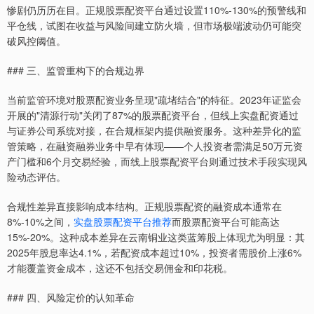
惨剧仍历历在目。正规股票配资平台通过设置110%-130%的预警线和
平仓线，试图在收益与风险间建立防火墙，但市场极端波动仍可能突
破风控阈值。
### 三、监管重构下的合规边界
当前监管环境对股票配资业务呈现"疏堵结合"的特征。2023年证监会
开展的"清源行动"关闭了87%的股票配资平台，但线上实盘配资通过
与证券公司系统对接，在合规框架内提供融资服务。这种差异化的监
管策略，在融资融券业务中早有体现——个人投资者需满足50万元资
产门槛和6个月交易经验，而线上股票配资平台则通过技术手段实现风
险动态评估。
合规性差异直接影响成本结构。正规股票配资的融资成本通常在
8%-10%之间，
实盘股票配资平台推荐
而股票配资平台可能高达
15%-20%。这种成本差异在云南铜业这类蓝筹股上体现尤为明显：其
2025年股息率达4.1%，若配资成本超过10%，投资者需股价上涨6%
才能覆盖资金成本，这还不包括交易佣金和印花税。
### 四、风险定价的认知革命