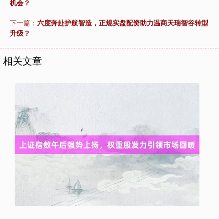
机会？
下一篇：
六度奔赴护航智造，正规实盘配资助力温商天瑞智谷转型
升级？
相关文章
上证综指
3940.04
+39.68
+1.02%