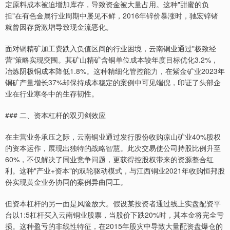
定原料成本被迫增加库存，导致资金被大量占用。这种"甜蜜的负
担"在有色金属行业周期中屡见不鲜，2016年锌价暴涨时，驰宏锌锗
就曾因存货激增导致现金流恶化。
面对铜精矿加工费跌入负值区间的行业困境，云南铜业通过"极致经
营"策略实现突围。其矿山精矿含铜单位成本较年度目标优化3.2%，
冶炼阴极铜成本降低1.8%。这种精细化管控能力，在紫金矿业2023年
铜矿产量增长37%却保持成本稳定的案例中可见端倪，印证了头部企
业在行业寒冬中的生存韧性。
### 二、资本杠杆的双刃剑效应
在主营业务承压之际，云南铜业通过发行股份收购凉山矿业40%股权
的资本运作，展现出独特的战略智慧。此次交易使公司持股比例升至
60%，不仅解决了同业竞争问题，更获得控股权带来的资源整合红
利。这种"产业+资本"的双轮驱动模式，与江西铜业2021年收购恒邦股
份实现黄金业务协同的案例异曲同工。
但资本杠杆的另一面是风险放大。假设某投资者通过线上实盘配资平
台以1:5杠杆买入云南铜业股票，当股价下跌20%时，其本金将完全亏
损。这种盈亏的非线性特征，在2015年股灾中导致大量配资盘爆仓的