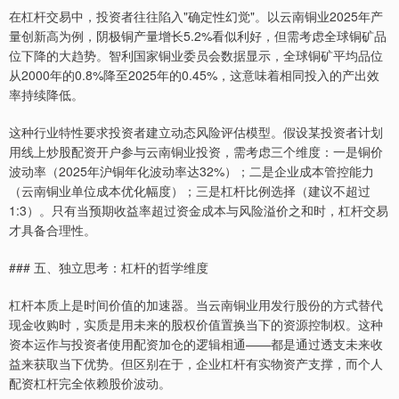
在杠杆交易中，投资者往往陷入"确定性幻觉"。以云南铜业2025年产
量创新高为例，阴极铜产量增长5.2%看似利好，但需考虑全球铜矿品
位下降的大趋势。智利国家铜业委员会数据显示，全球铜矿平均品位
从2000年的0.8%降至2025年的0.45%，这意味着相同投入的产出效
率持续降低。
这种行业特性要求投资者建立动态风险评估模型。假设某投资者计划
用线上炒股配资开户参与云南铜业投资，需考虑三个维度：一是铜价
波动率（2025年沪铜年化波动率达32%）；二是企业成本管控能力
（云南铜业单位成本优化幅度）；三是杠杆比例选择（建议不超过
1:3）。只有当预期收益率超过资金成本与风险溢价之和时，杠杆交易
才具备合理性。
### 五、独立思考：杠杆的哲学维度
杠杆本质上是时间价值的加速器。当云南铜业用发行股份的方式替代
现金收购时，实质是用未来的股权价值置换当下的资源控制权。这种
资本运作与投资者使用配资加仓的逻辑相通——都是通过透支未来收
益来获取当下优势。但区别在于，企业杠杆有实物资产支撑，而个人
配资杠杆完全依赖股价波动。