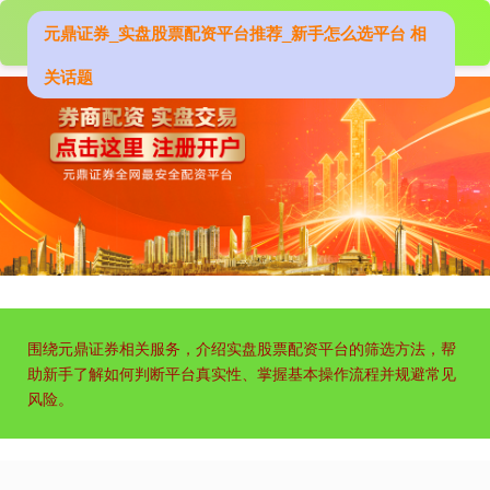
元鼎证券_实盘股票配资平台推荐_新手怎么选平台 相
上证综指
3940.04
+39.68
+1.02%
关话题
深证成指
14311.01
+200.89
+1.42%
围绕元鼎证券相关服务，介绍实盘股票配资平台的筛选方法，帮
助新手了解如何判断平台真实性、掌握基本操作流程并规避常见
风险。
沪深300
4694.44
+43.13
+0.93%