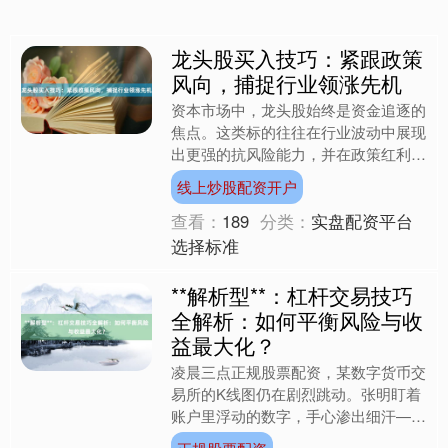
龙头股买入技巧：紧跟政策
风向，捕捉行业领涨先机
资本市场中，龙头股始终是资金追逐的
焦点。这类标的往往在行业波动中展现
出更强的抗风险能力，并在政策红利释
放时率先受益，成为引领板块上涨
线上炒股配资开户
的“风向标”。但如何精准捕捉....
北证50
1134.24
+11.37
+1.01%
查看：
189
分类：
实盘配资平台
选择标准
**解析型**：杠杆交易技巧
全解析：如何平衡风险与收
益最大化？
凌晨三点正规股票配资，某数字货币交
易所的K线图仍在剧烈跳动。张明盯着
创业板指
3563.12
+47.56
+1.35%
账户里浮动的数字，手心渗出细汗——
他刚用5倍杠杆做多比特币，价格每波