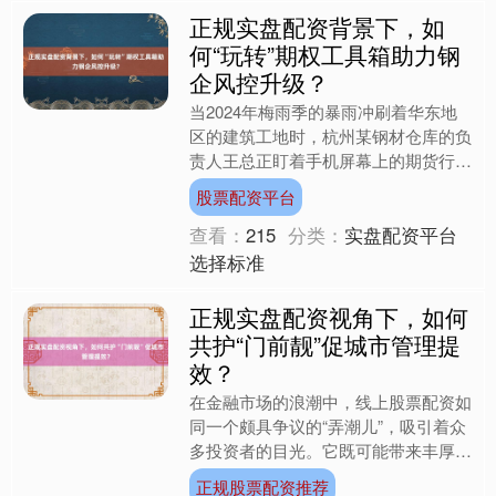
正规实盘配资背景下，如
何“玩转”期权工具箱助力钢
企风控升级？
当2024年梅雨季的暴雨冲刷着华东地
区的建筑工地时，杭州某钢材仓库的负
责人王总正盯着手机屏幕上的期货行
情。仓库里积压的10000吨热卷库存，
股票配资平台
随着雨季延长不断吞噬....
查看：
215
分类：
实盘配资平台
选择标准
正规实盘配资视角下，如何
共护“门前靓”促城市管理提
效？
在金融市场的浪潮中，线上股票配资如
同一个颇具争议的“弄潮儿”，吸引着众
多投资者的目光。它既可能带来丰厚的
收益，也可能让投资者陷入万劫不复的
正规股票配资推荐