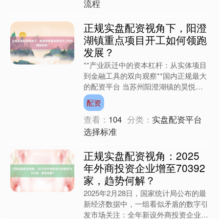
流程
深证成指
14311.01
+200.89
+1.42%
正规实盘配资视角下，阳澄
湖镇重点项目开工如何领跑
发展？
**产业跃迁中的资本杠杆：从实体项目
到金融工具的双向观察**国内正规最大
的配资平台 当苏州阳澄湖镇的昊悦得
科技项目现场，工人们正在调试新安装
配资
的数控机床时，上海某....
查看：
104
分类：
实盘配资平台
沪深300
4694.44
+43.13
+0.93%
选择标准
正规实盘配资视角：2025
年外商投资企业增至70392
家，趋势何解？
2025年2月28日，国家统计局公布的最
新经济数据中，一组看似矛盾的数字引
发市场关注：全年新设外商投资企业数