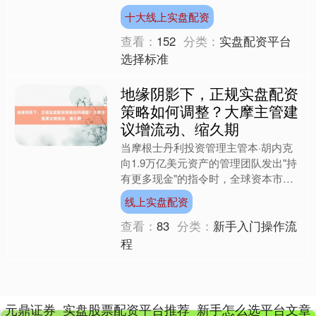
北证50
1134.24
+11.37
+1.01%
量激增19.1%，但实际使用外资金额却
十大线上实盘配资
下降9.5%。....
查看：
152
分类：
实盘配资平台
选择标准
地缘阴影下，正规实盘配资
策略如何调整？大摩主管建
议增流动、缩久期
当摩根士丹利投资管理主管本·胡内克
创业板指
3563.12
+47.56
+1.35%
向1.9万亿美元资产的管理团队发出"持
有更多现金"的指令时，全球资本市场
正经历着自2020年疫情爆发以来最剧
线上实盘配资
烈的波动。这位掌舵....
查看：
83
分类：
新手入门操作流
程
基金指数
7242.10
+12.30
+0.17%
元鼎证券_实盘股票配资平台推荐_新手怎么选平台文章