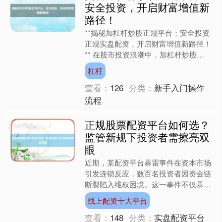
安全投资，开启财富增值新
路径！
**揭秘加杠杆炒股正规平台：安全投资
正规实盘配资，开启财富增值新路径！
** 在股市投资浪潮中，加杠杆炒股因
其以小博大的特性，成为众多投资者追
杠杆
求高收益的利器。然而....
查看：
126
分类：
新手入门操作
流程
正规股票配资平台如何选？
监管新规下投资者需擦亮双
眼
近期，某配资平台暴雷事件在资本市场
引发连锁反应，数百名投资者因资金链
断裂陷入维权困境。这一事件不仅暴露
出行业野蛮生长的隐患，更折射出监管
线上配资十大平台
框架迭代下市场生态的深刻....
查看：
148
分类：
实盘配资平台