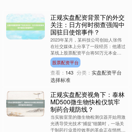
正规实盘配资背景下的外交
关注：日方何时彻查强闯中
国驻日使馆事件？
2023年某月，某科技公司创始人张伟
在社交媒体上分享了一段经历：他通过
某线上股票配资平台将50万元本金放
大至250万元进行操作，起初两周收益
股票配资平台
超过30%，却在第三....
查看：
143
分类：
实盘配资平台
选择标准
正规实盘配资视角下：泰林
MD500微生物快检仪筑牢
制药合规防线？
当实验室里的微生物检测仪器开始用激
光诱导荧光技术“捕捉”细菌时，一场关
于制药行业质控效率的革命正在悄然发