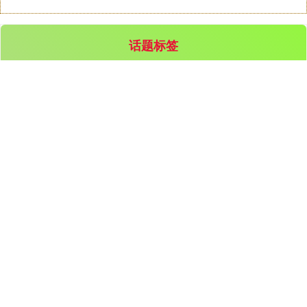
话题标签
线上配资十大平台
线上炒股配资开户
2026线上股票配资
新手
趋势
怎么
揭秘
股票
配资
资金
正规实盘配资
流向
全部话题标签