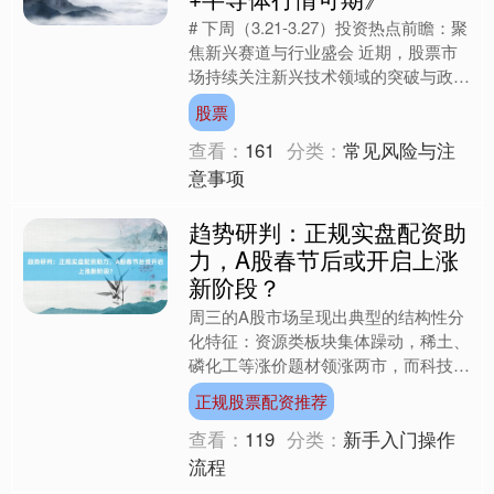
# 下周（3.21-3.27）投资热点前瞻：聚
焦新兴赛道与行业盛会 近期，股票市
场持续关注新兴技术领域的突破与政策
导向的变动。下周（3月21日至3月27
股票
日），多....
查看：
161
分类：
常见风险与注
意事项
趋势研判：正规实盘配资助
力，A股春节后或开启上涨
新阶段？
周三的A股市场呈现出典型的结构性分
化特征：资源类板块集体躁动，稀土、
磷化工等涨价题材领涨两市，而科技线
则因资金分流出现明显回调。这种冰火
正规股票配资推荐
两重天的走势背后，折射出....
查看：
119
分类：
新手入门操作
流程