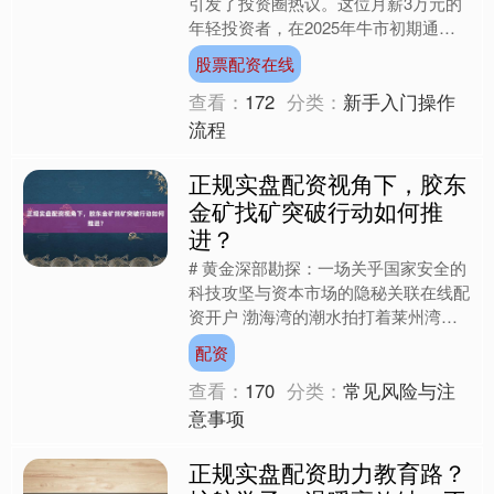
引发了投资圈热议。这位月薪3万元的
年轻投资者，在2025年牛市初期通过
某线上股票配资平台将50万元本金放
股票配资在线
大至250万元股票配资....
查看：
172
分类：
新手入门操作
流程
正规实盘配资视角下，胶东
金矿找矿突破行动如何推
进？
# 黄金深部勘探：一场关乎国家安全的
科技攻坚与资本市场的隐秘关联在线配
资开户 渤海湾的潮水拍打着莱州湾的
礁石，3月11日的阳光穿透薄雾，照在
配资
山东省地矿局第六地质....
查看：
170
分类：
常见风险与注
意事项
正规实盘配资助力教育路？