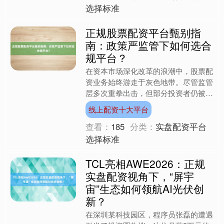
选择标准
正规股票配资平台甄别指
南：政策严监管下如何选合
规平台？
在资本市场深化改革的浪潮中，股票配
资业务始终游走于灰色地带。尽管监管
层多次重拳出击，但部分投资者仍被杠
杆诱惑所吸引，使得合规平台甄别成为
线上配资十大平台
市场关注的焦点。政策严监....
查看：
185
分类：
实盘配资平台
选择标准
TCL亮相AWE2026：正规
实盘配资视角下，“屏宇
宙”生态如何领航AI光伏创
新？
在深圳某科技园区，程序员张磊的遭遇