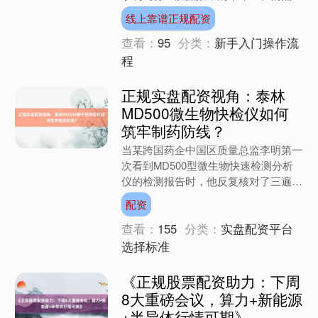
生。浙江泰林分析仪器有限公司自主研
线上靠谱正规配资
发的MD500型微生物....
查看：
95
分类：
新手入门操作流
程
正规实盘配资视角：泰林
MD500微生物快检仪如何
筑牢制药防线？
当某跨国药企中国区质量总监李明第一
次看到MD500型微生物快速检测分析
仪的检测报告时，他反复核对了三遍数
据——这个国产仪器在假单胞菌检测中
配资
的线性相关系数达到0.....
查看：
155
分类：
实盘配资平台
选择标准
《正规股票配资助力：下周
8大重磅会议，算力+新能源
+半导体行情可期》