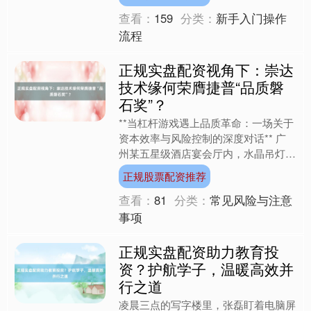
深渊。在探讨线上股票配....
查看：
159
分类：
新手入门操作
流程
正规实盘配资视角下：崇达
技术缘何荣膺捷普“品质磐
石奖”？
**当杠杆游戏遇上品质革命：一场关于
资本效率与风险控制的深度对话** 广
州某五星级酒店宴会厅内，水晶吊灯折
射出璀璨光芒。当崇达技术代表从捷普
正规股票配资推荐
高管手中接过"品质磐....
查看：
81
分类：
常见风险与注意
事项
正规实盘配资助力教育投
资？护航学子，温暖高效并
行之道
凌晨三点的写字楼里，张磊盯着电脑屏