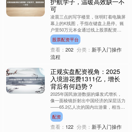
护航学子，温暖高效缺一不
可
凌晨三点的写字楼里，张明盯着电脑屏
幕上的K线图，手指在键盘上悬停。账
户里50万元本金通过线上股票配资平
台放大至200万元，此刻某只科技股正
股票配资平台
冲击涨停板。这个场景折....
查看：
202
分类：
新手入门操作
流程
正规实盘配资视角：2025
入境游花费1311亿，增长
上证综指
3940.04
+39.68
+1.02%
背后有何趋势？
2025年国民旅游数据的爆发式增长，
像一面棱镜折射出中国经济的深层活力
——65.2亿人次的国内出游量，相当于
每个中国人平均出行4.8次；农村居民
配资
出游花费21.4....
查看：
122
分类：
新手入门操作