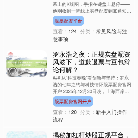
幕上的K线图，手指在键盘上悬停——
他刚收到一笔线上实盘配资到账通知，
账户里的可用资金从50万瞬间膨胀到
股票配资平台
150万。这种“四两拨千....
查看：
124
分类：
常见风险与注
意事项
罗永浩之夜：正规实盘配资
风波下，道歉退票与豆包辩
论何解？
### 从“科技春晚”看创新与坚持：罗永
浩的七年之约与科技情怀股票配资官网
开户 2025年12月30日晚，上海西岸国
际会展中心灯火通明，近5000人的主
股票配资官网开户
会场座无....
查看：
120
分类：
新手入门操作
流程
揭秘加杠杆炒股正规平台，