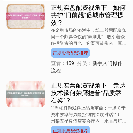
正规实盘配资视角下，如何
共护“门前靓”促城市管理提
效？
在金融市场的浪潮中，线上股票配资如
同一个颇具争议的“弄潮儿”，吸引着众
多投资者的目光。它既可能带来丰厚的
收益，也可能让投资者陷入万劫不复的
正规股票配资推荐
深渊。在探讨线上股票配....
查看：
159
分类：
新手入门操作
流程
正规实盘配资视角下：崇达
技术缘何荣膺捷普“品质磐
石奖”？
**当杠杆游戏遇上品质革命：一场关于
资本效率与风险控制的深度对话** 广
州某五星级酒店宴会厅内，水晶吊灯折
射出璀璨光芒。当崇达技术代表从捷普
正规股票配资推荐