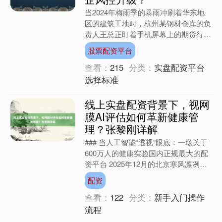
当2024年梅雨季的暴雨冲刷着华东地
区的建筑工地时，杭州某钢材仓库的负
责人王总正盯着手机屏幕上的期货行
情。仓库里积压的10000吨热卷库存，
股票配资平台
随着雨季延长不断吞噬....
查看：
215
分类：
实盘配资平台
选择标准
线上实盘配资背景下，视网
膜AI评估如何革新健康管
理？张黎刚详解
### 当人工智能“透视”眼底：一场关于
600万人的健康实验国内正规最大的配
资平台 2025年12月的北京寒风凛冽，
但一场医疗健康领域的发布会却让与会
配资
者感受到科....
查看：
122
分类：
新手入门操作
流程