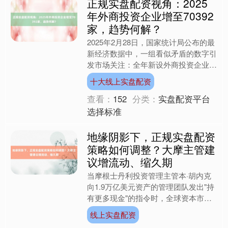
正规实盘配资视角：2025
年外商投资企业增至70392
家，趋势何解？
2025年2月28日，国家统计局公布的最
新经济数据中，一组看似矛盾的数字引
发市场关注：全年新设外商投资企业数
量激增19.1%，但实际使用外资金额却
十大线上实盘配资
下降9.5%。....
查看：
152
分类：
实盘配资平台
选择标准
地缘阴影下，正规实盘配资
策略如何调整？大摩主管建
议增流动、缩久期
当摩根士丹利投资管理主管本·胡内克
向1.9万亿美元资产的管理团队发出"持
有更多现金"的指令时，全球资本市场
正经历着自2020年疫情爆发以来最剧
线上实盘配资
烈的波动。这位掌舵....