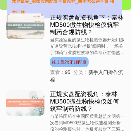
元鼎证券_实盘股票配资平台推荐_新手怎么选平台 相
关话题
正规实盘配资视角下：泰林
MD500微生物快检仪筑牢
制药合规防线？
当实验室里的微生物检测仪器开始用激
光诱导荧光技术“捕捉”细菌时，一场关
于制药行业质控效率的革命正在悄然发
生。浙江泰林分析仪器有限公司自主研
线上靠谱正规配资
发的MD500型微生物....
查看：
95
分类：
新手入门操作流
程
正规实盘配资视角：泰林
MD500微生物快检仪如何
筑牢制药防线？
当某跨国药企中国区质量总监李明第一
次看到MD500型微生物快速检测分析
仪的检测报告时，他反复核对了三遍数