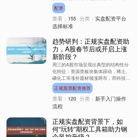
据——这个国产仪器在假单胞菌检测中
配资
的线性相关系数达到0.....
查看：
155
分类：
实盘配资平台
选择标准
趋势研判：正规实盘配资助
力，A股春节后或开启上涨
新阶段？
周三的A股市场呈现出典型的结构性分
化特征：资源类板块集体躁动，稀土、
磷化工等涨价题材领涨两市，而科技线
则因资金分流出现明显回调。这种冰火
正规股票配资推荐
两重天的走势背后，折射出....
查看：
120
分类：
新手入门操作
流程
正规实盘配资背景下，如
何“玩转”期权工具箱助力钢
企风控升级？