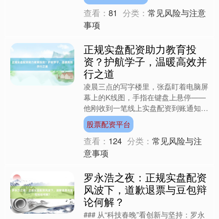
高管手中接过"品质磐....
查看：
81
分类：
常见风险与注意
事项
正规实盘配资助力教育投
资？护航学子，温暖高效并
行之道
凌晨三点的写字楼里，张磊盯着电脑屏
幕上的K线图，手指在键盘上悬停——
他刚收到一笔线上实盘配资到账通知，
账户里的可用资金从50万瞬间膨胀到
股票配资平台
150万。这种“四两拨千....
查看：
124
分类：
常见风险与注
意事项
罗永浩之夜：正规实盘配资
风波下，道歉退票与豆包辩
论何解？
### 从“科技春晚”看创新与坚持：罗永