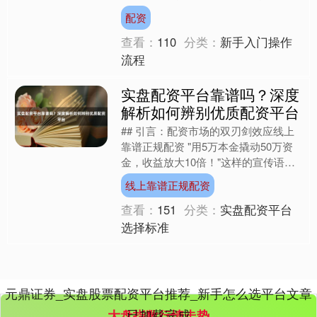
门方式，吸引了无数投资者跃跃欲试。
配资
然而，面对复杂的开户....
查看：
110
分类：
新手入门操作
流程
实盘配资平台靠谱吗？深度
解析如何辨别优质配资平台
## 引言：配资市场的双刃剑效应线上
靠谱正规配资 "用5万本金撬动50万资
金，收益放大10倍！"这样的宣传语在
股票配资市场屡见不鲜。据2023年第
线上靠谱正规配资
三方机构统计，....
查看：
151
分类：
实盘配资平台
选择标准
元鼎证券_实盘股票配资平台推荐_新手怎么选平台文章
已加载完成
大盘指数行情走势