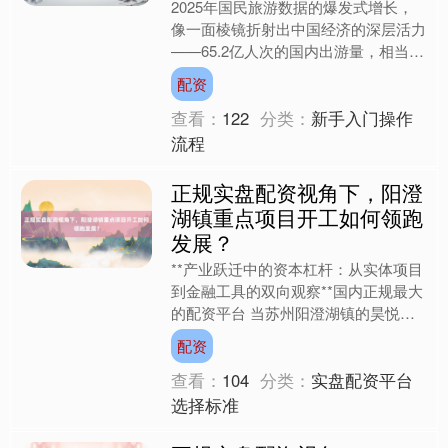
2025年国民旅游数据的爆发式增长，
像一面棱镜折射出中国经济的深层活力
——65.2亿人次的国内出游量，相当于
每个中国人平均出行4.8次；农村居民
配资
出游花费21.4....
查看：
122
分类：
新手入门操作
流程
正规实盘配资视角下，阳澄
湖镇重点项目开工如何领跑
发展？
**产业跃迁中的资本杠杆：从实体项目
到金融工具的双向观察**国内正规最大
的配资平台 当苏州阳澄湖镇的昊悦得
科技项目现场，工人们正在调试新安装
配资
的数控机床时，上海某....
查看：
104
分类：
实盘配资平台
选择标准