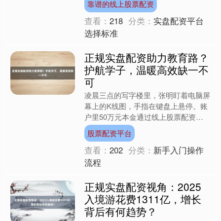
靠谱的线上股票配资
一幅柔和的巴....
查看：
218
分类：
实盘配资平台
选择标准
正规实盘配资助力教育路？
护航学子，温暖高效缺一不
可
凌晨三点的写字楼里，张明盯着电脑屏
幕上的K线图，手指在键盘上悬停。账
户里50万元本金通过线上股票配资平
台放大至200万元，此刻某只科技股正
股票配资平台
冲击涨停板。这个场景折....
查看：
202
分类：
新手入门操作
流程
正规实盘配资视角：2025
入境游花费1311亿，增长
背后有何趋势？