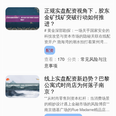
正规实盘配资视角下，胶东
金矿找矿突破行动如何推
进？
# 黄金深部勘探：一场关乎国家安全的
科技攻坚与资本市场的隐秘关联在线配
资开户 渤海湾的潮水拍打着莱州湾的
礁石，3月11日的阳光穿透薄雾，照在
配资
山东省地矿局第六地质....
查看：
170
分类：
常见风险与注
意事项
线上实盘配资新趋势？巴黎
公寓式时尚店为何落子南
京？
**从时尚零售到资本杠杆：当消费场景
的精妙设计遇上金融市场的风险博弈**
南京德基广场的Rue Madame精品店
内，淡绿色的墙面与腮红色沙发构成了