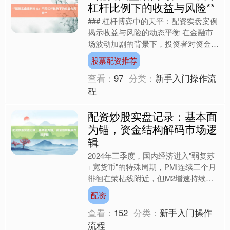
杠杆比例下的收益与风险**
### 杠杆博弈中的天平：配资实盘案例
揭示收益与风险的动态平衡 在金融市
场波动加剧的背景下，投资者对资金使
用效率的追求催生了配资业务的快速发
股票配资推荐
展。配资作为一种通过....
查看：
97
分类：
新手入门操作流
程
配资炒股实盘记录：基本面
为锚，资金结构解码市场逻
辑
2024年三季度，国内经济进入"弱复苏
+宽货币"的特殊周期，PMI连续三个月
徘徊在荣枯线附近，但M2增速持续维
持在12%以上，流动性充裕与实体需求
配资
不足的矛盾构成....
查看：
152
分类：
新手入门操作
流程