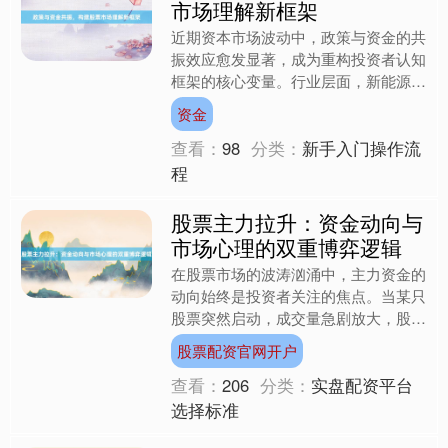
市场理解新框架
近期资本市场波动中，政策与资金的共
振效应愈发显著，成为重构投资者认知
框架的核心变量。行业层面，新能源、
半导体等战略新兴产业在政策扶持下持
资金
续扩容，而传统周期板块则....
查看：
98
分类：
新手入门操作流
程
股票主力拉升：资金动向与
市场心理的双重博弈逻辑
在股票市场的波涛汹涌中，主力资金的
动向始终是投资者关注的焦点。当某只
股票突然启动，成交量急剧放大，股价
如脱缰野马般飙升，这背后往往隐藏着
股票配资官网开户
主力资金精心策划的拉升行....
查看：
206
分类：
实盘配资平台
选择标准