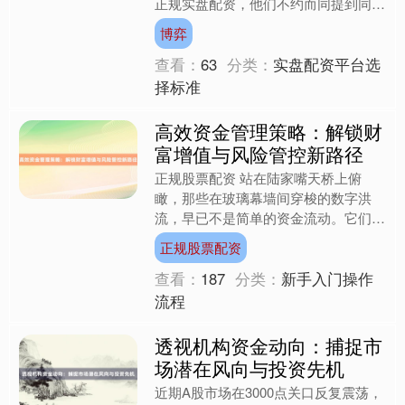
正规实盘配资，他们不约而同提到同一
个细节：某消费电子龙头的龙虎榜数据
博弈
显示，三家机构席位在涨停....
查看：
63
分类：
实盘配资平台选
择标准
高效资金管理策略：解锁财
富增值与风险管控新路径
正规股票配资 站在陆家嘴天桥上俯
瞰，那些在玻璃幕墙间穿梭的数字洪
流，早已不是简单的资金流动。它们像
被赋予生命的血液，在经济的血管里寻
正规股票配资
找最优路径。过去十年，我目睹....
查看：
187
分类：
新手入门操作
流程
透视机构资金动向：捕捉市
场潜在风向与投资先机
近期A股市场在3000点关口反复震荡，