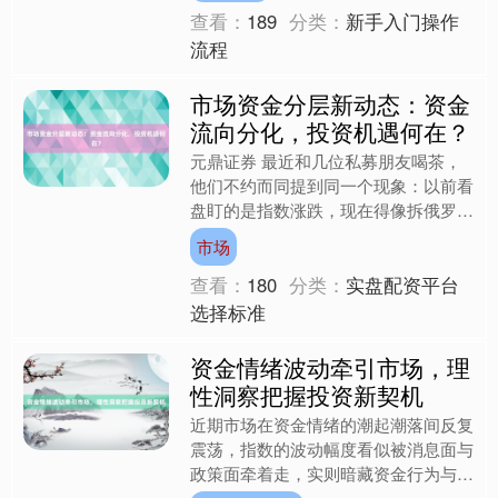
查看：
189
分类：
新手入门操作
流程
市场资金分层新动态：资金
流向分化，投资机遇何在？
元鼎证券 最近和几位私募朋友喝茶，
他们不约而同提到同一个现象：以前看
盘盯的是指数涨跌，现在得像拆俄罗斯
套娃似的，一层层扒开资金流向的表
市场
皮。这倒让我想起去年在苏州....
查看：
180
分类：
实盘配资平台
选择标准
资金情绪波动牵引市场，理
性洞察把握投资新契机
近期市场在资金情绪的潮起潮落间反复
震荡，指数的波动幅度看似被消息面与
政策面牵着走，实则暗藏资金行为与行
业周期的深层博弈。作为资本市场参与