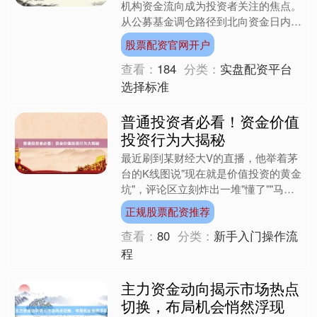
机构资金流向成为投资者关注的焦点。
从公募基金调仓路径到北向资金日内波
动，从私募机构仓位变化到ETF份额增
股票配资官网开户
减，资金动向不仅反....
查看：
184
分类：
实盘配资平台
选择标准
普通投资者必看！资金价值
投资行为大揭秘
最近刷到某财经大V的直播，他举着茅
台的K线图说"现在就是价值投资的黄金
坑"，评论区立刻炸出一堆"懂了""马上
满仓"的留言。我盯着自己账户里浮亏
正规股票配资推荐
15%的基金，突然....
查看：
80
分类：
新手入门操作流
程
主力资金动向揭示市场热点
切换，布局机会悄然浮现