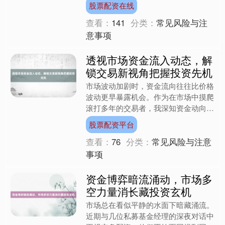
股票配资在线
者，与其被短期波动扰乱节....
查看：
141
分类：
常见风险与注
意事项
透视市场资金流入动态，解
锁交易新视角把握投资先机
市场波动加剧时，资金流向往往比价格
波动更早暴露机会。作为在市场中摸爬
滚打多年的交易者，我深知资金动向的
微妙变化常是行情转折的先兆。近期与
股票配资平台
几位量化团队交流时发现股....
查看：
76
分类：
常见风险与注意
事项
资金博弈暗流涌动，市场多
空力量消长藏投资玄机
市场总在看似平静的水面下暗藏涌流。
近期与几位私募基金经理的深夜对话中