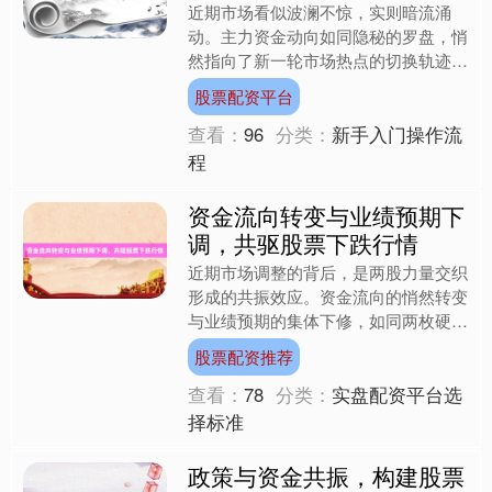
近期市场看似波澜不惊，实则暗流涌
动。主力资金动向如同隐秘的罗盘，悄
然指向了新一轮市场热点的切换轨迹。
作为长期跟踪资金流向的观察者，我注
股票配资平台
意到部分板块的筹码结构正在....
查看：
96
分类：
新手入门操作流
程
资金流向转变与业绩预期下
调，共驱股票下跌行情
近期市场调整的背后，是两股力量交织
形成的共振效应。资金流向的悄然转变
与业绩预期的集体下修，如同两枚硬币
的正反面股票配资推荐，共同撕扯着股
股票配资推荐
票市场的估值锚点。这种双....
查看：
78
分类：
实盘配资平台选
择标准
政策与资金共振，构建股票