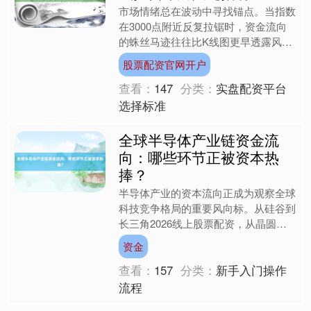
市场情绪总在波动中寻找锚点。当指数
在3000点附近反复拉锯时，资金流向
的蛛丝马迹往往比K线图更早透露风
向。近期观察到两个值得玩味的现象：
股票配资官网开户
一是北向资金在新能源板块....
查看：
147
分类：
实盘配资平台
选择标准
全球半导体产业链资金流
向：哪些环节正被资本热
捧？
半导体产业的资本流向正成为观察全球
科技竞争格局的重要风向标。从硅谷到
长三角2026线上股票配资，从晶圆厂
建设到先进封装技术突破，资金正以不
资金
同形态渗透至产业链各环....
查看：
157
分类：
新手入门操作
流程