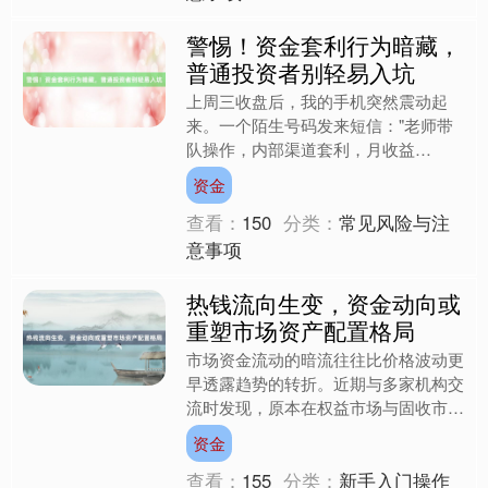
警惕！资金套利行为暗藏，
普通投资者别轻易入坑
上周三收盘后，我的手机突然震动起
来。一个陌生号码发来短信："老师带
队操作，内部渠道套利，月收益
30%+，名额有限速联！"看着这条消
资金
息，我盯着屏幕发了会儿呆——这....
查看：
150
分类：
常见风险与注
意事项
热钱流向生变，资金动向或
重塑市场资产配置格局
市场资金流动的暗流往往比价格波动更
早透露趋势的转折。近期与多家机构交
流时发现，原本在权益市场与固收市场
之间快速切换的热钱，正呈现出前所未
资金
有的分流特征。这种变化并....
查看：
155
分类：
新手入门操作