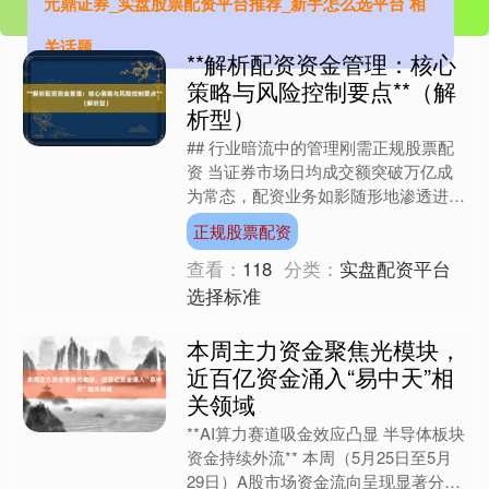
元鼎证券_实盘股票配资平台推荐_新手怎么选平台 相
关话题
**解析配资资金管理：核心
策略与风险控制要点**（解
析型）
## 行业暗流中的管理刚需正规股票配
资 当证券市场日均成交额突破万亿成
为常态，配资业务如影随形地渗透进各
类投资场景。从个人投资者加杠杆博收
正规股票配资
益，到机构通过结构化产....
查看：
118
分类：
实盘配资平台
选择标准
本周主力资金聚焦光模块，
近百亿资金涌入“易中天”相
关领域
**AI算力赛道吸金效应凸显 半导体板块
资金持续外流** 本周（5月25日至5月
29日）A股市场资金流向呈现显著分