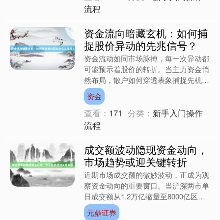
流程
资金流向暗藏玄机：如何捕
捉股价异动的先兆信号？
资金流动如同市场脉搏，每一次异动都
可能预示着股价的转折。当主力资金悄
然布局，散户如何穿透表象捕捉先机？
资金流向分析并非简单的数字游戏，而
资金
是需要结合市场情绪、板块....
查看：
171
分类：
新手入门操作
流程
成交额波动隐现资金动向，
市场趋势或迎关键转折
近期市场成交额的微妙波动，正成为观
察资金动向的重要窗口。当沪深两市单
日成交额从1.2万亿缩量至8000亿区间
时，表面看是量能衰减的常规现象，实
元鼎证券
则暗含资金结构的深....