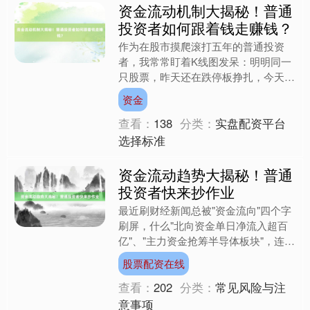
资金流动机制大揭秘！普通
投资者如何跟着钱走赚钱？
作为在股市摸爬滚打五年的普通投资
者，我常常盯着K线图发呆：明明同一
只股票，昨天还在跌停板挣扎，今天突
然被巨量资金撬开；某些板块明明业绩
资金
平平，却因为某个政策传闻突....
查看：
138
分类：
实盘配资平台
选择标准
资金流动趋势大揭秘！普通
投资者快来抄作业
最近刷财经新闻总被"资金流向"四个字
刷屏，什么"北向资金单日净流入超百
亿"、"主力资金抢筹半导体板块"，连我
常用的炒股软件都把资金指标放在K线
股票配资在线
图最显眼的位置。作....
查看：
202
分类：
常见风险与注
意事项