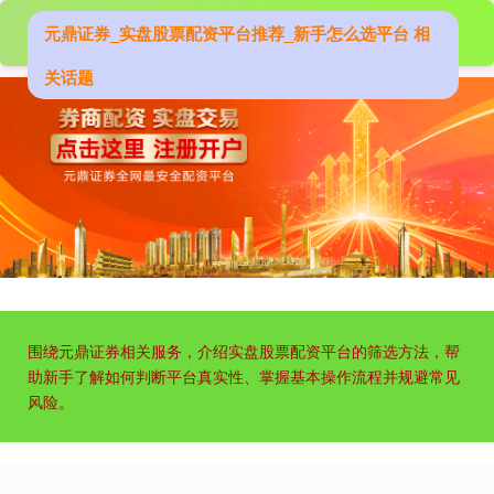
元鼎证券_实盘股票配资平台推荐_新手怎么选平台 相
关话题
沪深300
4694.44
+43.13
+0.93%
北证50
围绕元鼎证券相关服务，介绍实盘股票配资平台的筛选方法，帮
1134.24
+11.37
+1.01%
助新手了解如何判断平台真实性、掌握基本操作流程并规避常见
风险。