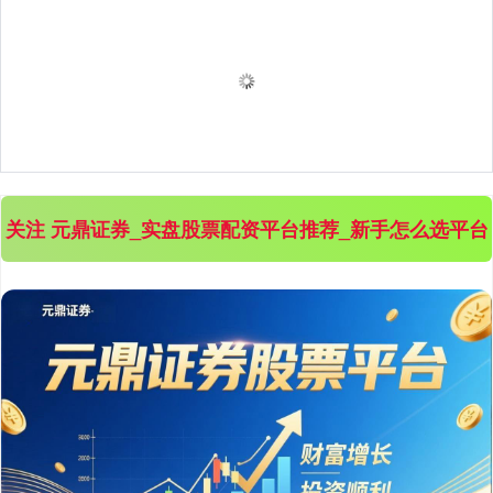
上证综指
3940.04
+39.68
+1.02%
关注 元鼎证券_实盘股票配资平台推荐_新手怎么选平台
深证成指
14311.01
+200.89
+1.42%
沪深300
4694.44
+43.13
+0.93%