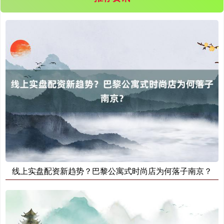
期指IC0
7877.80
+164.40
+2.13%
线上实盘配资新趋势？巴黎公寓式时尚店为何落子南京？