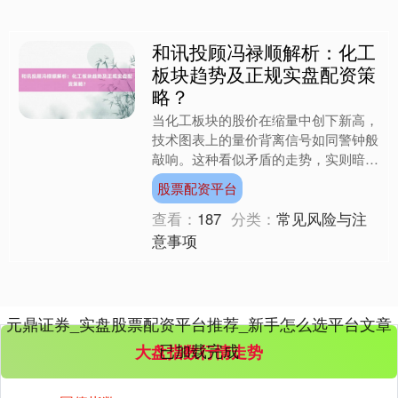
和讯投顾冯禄顺解析：化工
创业板指
板块趋势及正规实盘配资策
3563.12
+47.56
+1.35%
略？
当化工板块的股价在缩量中创下新高，
技术图表上的量价背离信号如同警钟般
敲响。这种看似矛盾的走势，实则暗含
着市场资金对未来预期的分歧——有人
股票配资平台
选择高位锁仓，有人则悄然....
查看：
187
分类：
常见风险与注
意事项
基金指数
7242.10
+12.30
+0.17%
元鼎证券_实盘股票配资平台推荐_新手怎么选平台文章
已加载完成
大盘指数行情走势